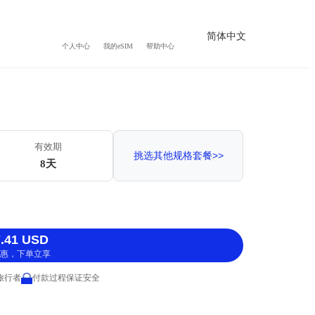
简体中文
个人中心
我的eSIM
帮助中心
有效期
挑选其他规格套餐>>
8天
.41 USD
惠，下单立享
 旅行者
付款过程保证安全