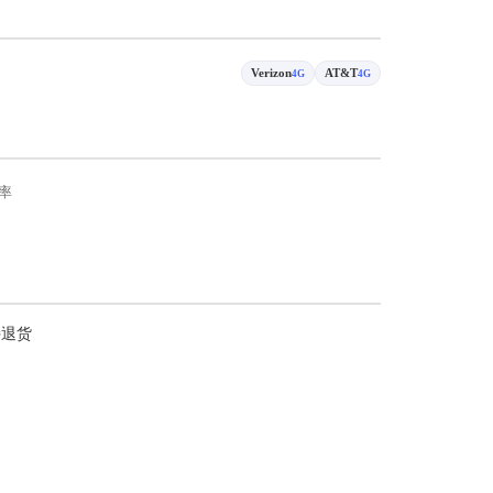
Verizon
AT&T
4G
4G
率
持退货