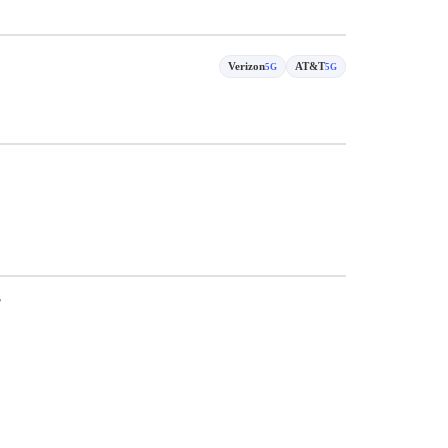
Verizon
AT&T
5G
5G
货