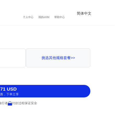
简体中文
个人中心
我的eSIM
帮助中心
挑选其他规格套餐>>
71 USD
惠，下单立享
 旅行者
付款过程保证安全