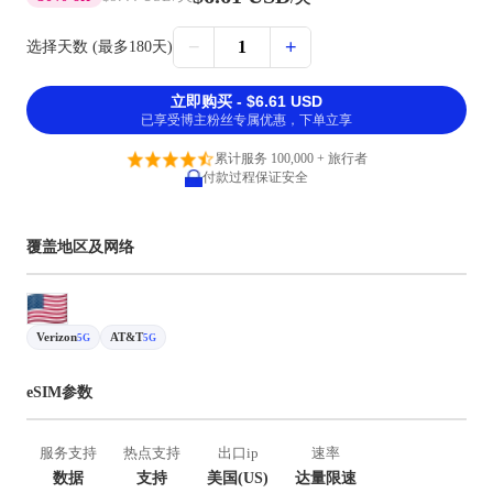
−
+
1
选择天数 (最多180天)
立即购买 - $6.61 USD
已享受博主粉丝专属优惠，下单立享
累计服务 100,000 + 旅行者
付款过程保证安全
覆盖地区及网络
Verizon
AT&T
5G
5G
eSIM参数
服务支持
热点支持
出口ip
速率
数据
支持
美国(US)
达量限速