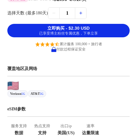
−
+
1
选择天数 (最多180天)
立即购买 - $2.30 USD
已享受博主粉丝专属优惠，下单立享
累计服务 100,000 + 旅行者
付款过程保证安全
覆盖地区及网络
Verizon
AT&T
5G
5G
eSIM参数
服务支持
热点支持
出口ip
速率
数据
支持
美国(US)
达量限速