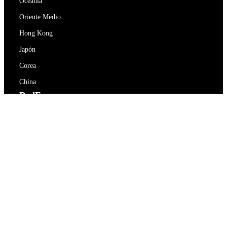
Oceanía
Oriente Medio
Hong Kong
Japón
Corea
China
RedEx
Sobre nosotros
Blog
Política de privacidad
Términos De Servicio
Contacte con nosotros
support@redex.vip
Ayuda