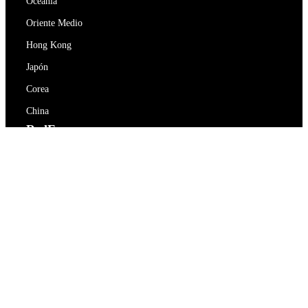
Oceanía
Oriente Medio
Hong Kong
Japón
Corea
China
RedEx
Sobre nosotros
Blog
Política de privacidad
Términos De Servicio
Contacte con nosotros
support@redex.vip
Ayuda