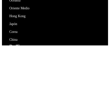
Oceanía
Oriente Medio
Hong Kong
Japón
Corea
China
RedEx
Sobre nosotros
Blog
Política de privacidad
Términos De Servicio
Contacte con nosotros
support@redex.vip
Ayuda