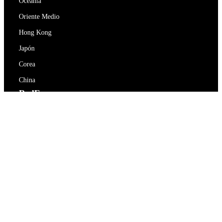
Oceanía
Oriente Medio
Hong Kong
Japón
Corea
China
RedEx
Sobre nosotros
Blog
Política de privacidad
Términos De Servicio
Contacte con nosotros
support@redex.vip
Ayuda