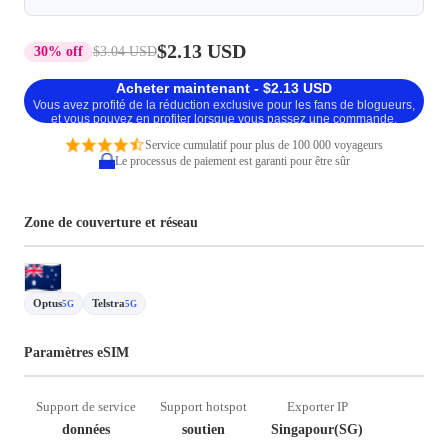
$2.13 USD
30% off
$3.04 USD
Acheter maintenant - $2.13 USD
Vous avez profité de la réduction exclusive pour les fans de blogueurs,
et vous pouvez en profiter lorsque vous passez une commande.
Service cumulatif pour plus de 100 000 voyageurs
Le processus de paiement est garanti pour être sûr
Zone de couverture et réseau
Optus
Telstra
5G
5G
Paramètres eSIM
Support de service
Support hotspot
Exporter IP
données
soutien
Singapour(SG)