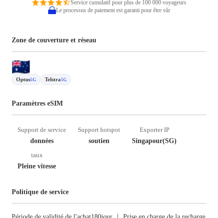
Service cumulatif pour plus de 100 000 voyageurs
Le processus de paiement est garanti pour être sûr
Zone de couverture et réseau
Optus
Telstra
5G
5G
Paramètres eSIM
Support de service
Support hotspot
Exporter IP
données
soutien
Singapour(SG)
taux
Pleine vitesse
Politique de service
Période de validité de l'achat180jour ｜ Prise en charge de la recharge