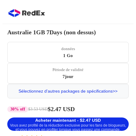
Australie 1GB 7Days (non dessus)
données
1 Go
Période de validité
7jour
Sélectionnez d'autres packages de spécifications>>
$2.47 USD
30% off
$3.53 USD
Acheter maintenant - $2.47 USD
Vous avez profité de la réduction exclusive pour les fans de blogueurs,
et vous pouvez en profiter lorsque vous passez une commande.