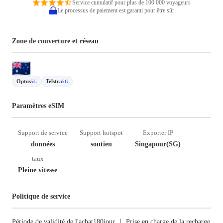
Service cumulatif pour plus de 100 000 voyageurs
Le processus de paiement est garanti pour être sûr
Zone de couverture et réseau
Optus
Telstra
5G
5G
Paramètres eSIM
Support de service
Support hotspot
Exporter IP
données
soutien
Singapour(SG)
taux
Pleine vitesse
Politique de service
Période de validité de l'achat180jour ｜ Prise en charge de la recharge