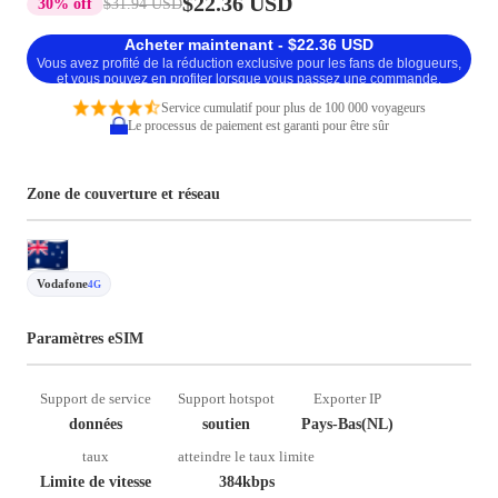
$22.36 USD
30% off
$31.94 USD
Acheter maintenant - $22.36 USD
Vous avez profité de la réduction exclusive pour les fans de blogueurs,
et vous pouvez en profiter lorsque vous passez une commande.
Service cumulatif pour plus de 100 000 voyageurs
Le processus de paiement est garanti pour être sûr
Zone de couverture et réseau
Vodafone
4G
Paramètres eSIM
Support de service
Support hotspot
Exporter IP
données
soutien
Pays-Bas(NL)
taux
atteindre le taux limite
Limite de vitesse
384kbps