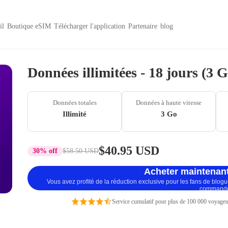
il
Boutique eSIM
Télécharger l'application
Partenaire
blog
Données illimitées - 18 jours (3 
Données totales
Données à haute vitesse
Illimité
3 Go
$40.95 USD
30% off
$58.50 USD
Acheter maintenant
Vous avez profité de la réduction exclusive pour les fans de blog
command
Service cumulatif pour plus de 100 000 voyageu