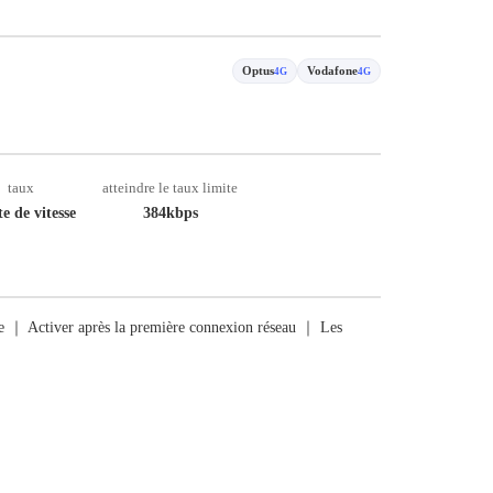
Optus
Vodafone
4G
4G
taux
atteindre le taux limite
e de vitesse
384kbps
rge ｜ Activer après la première connexion réseau ｜ Les