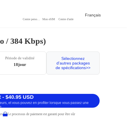
Français
Centre personnel
Mon eSIM
Centre d'aide
Go / 384 Kbps)
Période de validité
Sélectionnez
d'autres packages
18jour
de spécifications>>
 - $40.95 USD
ueurs, et vous pouvez en profiter lorsque vous passez une
e.
rs
Le processus de paiement est garanti pour être sûr