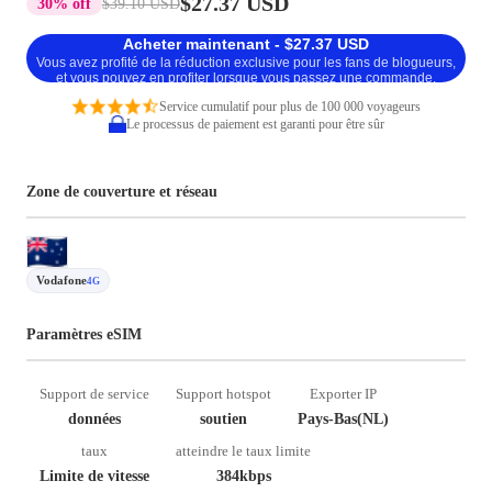
$27.37 USD
30% off
$39.10 USD
Acheter maintenant - $27.37 USD
Vous avez profité de la réduction exclusive pour les fans de blogueurs,
et vous pouvez en profiter lorsque vous passez une commande.
Service cumulatif pour plus de 100 000 voyageurs
Le processus de paiement est garanti pour être sûr
Zone de couverture et réseau
Vodafone
4G
Paramètres eSIM
Support de service
Support hotspot
Exporter IP
données
soutien
Pays-Bas(NL)
taux
atteindre le taux limite
Limite de vitesse
384kbps