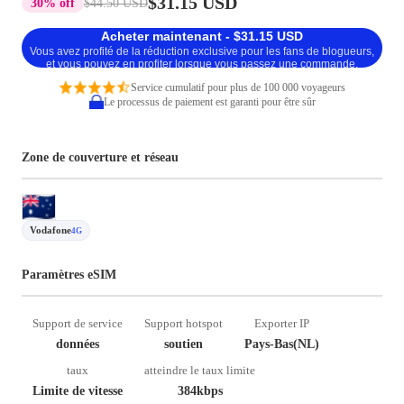
$31.15 USD
30% off
$44.50 USD
Acheter maintenant - $31.15 USD
Vous avez profité de la réduction exclusive pour les fans de blogueurs,
et vous pouvez en profiter lorsque vous passez une commande.
Service cumulatif pour plus de 100 000 voyageurs
Le processus de paiement est garanti pour être sûr
Zone de couverture et réseau
Vodafone
4G
Paramètres eSIM
Support de service
Support hotspot
Exporter IP
données
soutien
Pays-Bas(NL)
taux
atteindre le taux limite
Limite de vitesse
384kbps