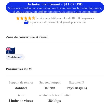
Acheter maintenant - $11.07 USD
Vous avez profité de la réduction exclusive pour les fans de blogueurs,
et vous pouvez en profiter lorsque vous passez une commande.
Service cumulatif pour plus de 100 000 voyageurs
Le processus de paiement est garanti pour être sûr
Zone de couverture et réseau
Vodafone
4G
Paramètres eSIM
Support de service
Support hotspot
Exporter IP
données
soutien
Pays-Bas(NL)
taux
atteindre le taux limite
Limite de vitesse
384kbps