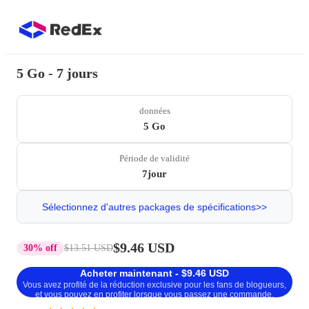
5 Go - 7 jours
données
5 Go
Période de validité
7jour
Sélectionnez d'autres packages de spécifications>>
$9.46 USD
30% off
$13.51 USD
Acheter maintenant - $9.46 USD
Vous avez profité de la réduction exclusive pour les fans de blogueurs,
et vous pouvez en profiter lorsque vous passez une commande.