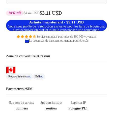
$3.11 USD
30% off
$4.44 USD
Acheter maintenant - $3.11 USD
Vous avez profité de la réduction exclusive pour les fans de blogueurs,
et vous pouvez en profiter lorsque vous passez une commande.
Service cumulatif pour plus de 100 000 voyageurs
Le processus de paiement est garanti pour être sûr
Zone de couverture et réseau
Rogers Wireless
Bell
5G
5G
Paramètres eSIM
Support de service
Support hotspot
Exporter IP
données
soutien
Pologne(PL)