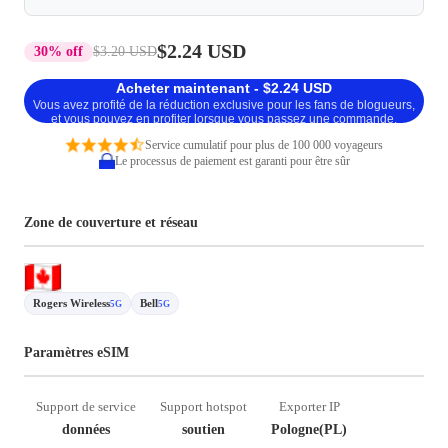
$2.24 USD
30% off
$3.20 USD
Acheter maintenant - $2.24 USD
Vous avez profité de la réduction exclusive pour les fans de blogueurs,
et vous pouvez en profiter lorsque vous passez une commande.
Service cumulatif pour plus de 100 000 voyageurs
Le processus de paiement est garanti pour être sûr
Zone de couverture et réseau
Rogers Wireless
Bell
5G
5G
Paramètres eSIM
Support de service
Support hotspot
Exporter IP
données
soutien
Pologne(PL)