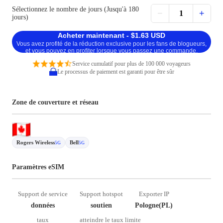
Sélectionnez le nombre de jours (Jusqu'à 180
−
+
1
jours)
Acheter maintenant - $1.63 USD
Vous avez profité de la réduction exclusive pour les fans de blogueurs,
et vous pouvez en profiter lorsque vous passez une commande.
Service cumulatif pour plus de 100 000 voyageurs
Le processus de paiement est garanti pour être sûr
Zone de couverture et réseau
Rogers Wireless
Bell
5G
5G
Paramètres eSIM
Support de service
Support hotspot
Exporter IP
données
soutien
Pologne(PL)
taux
atteindre le taux limite