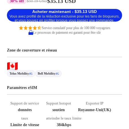
$35.13 USD
30% off
$50.19 USD
Acheter maintenant - $35.13 USD
Vous avez profité de la réduction exclusive pour les fans de blogueurs,
et vous pouvez en profiter lorsque vous passez une commande.
Service cumulatif pour plus de 100 000 voyageurs
Le processus de paiement est garanti pour être sûr
Zone de couverture et réseau
Telus Mobility
Bell Mobility
4G
4G
Paramètres eSIM
Support de service
Support hotspot
Exporter IP
données
soutien
Royaume-Uni(UK)
taux
atteindre le taux limite
Limite de vitesse
384kbps