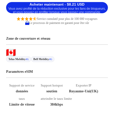
Acheter maintenant - $8.21 USD
Vous avez profité de la réduction exclusive pour les fans de blogueurs,
et vous pouvez en profiter lorsque vous passez une commande.
Service cumulatif pour plus de 100 000 voyageurs
Le processus de paiement est garanti pour être sûr
Zone de couverture et réseau
Telus Mobility
Bell Mobility
4G
4G
Paramètres eSIM
Support de service
Support hotspot
Exporter IP
données
soutien
Royaume-Uni(UK)
taux
atteindre le taux limite
Limite de vitesse
384kbps