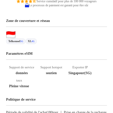
Service cumulatif pour plus de 100 000 voyageurs
Le processus de paiement est garanti pour être sûr
Zone de couverture et réseau
Telkomsel
XL
5G
4G
Paramètres eSIM
Support de service
Support hotspot
Exporter IP
données
soutien
Singapour(SG)
taux
Pleine vitesse
Politique de service
Période de validité de l'achat180jour ｜ Prise en charge de la recharge