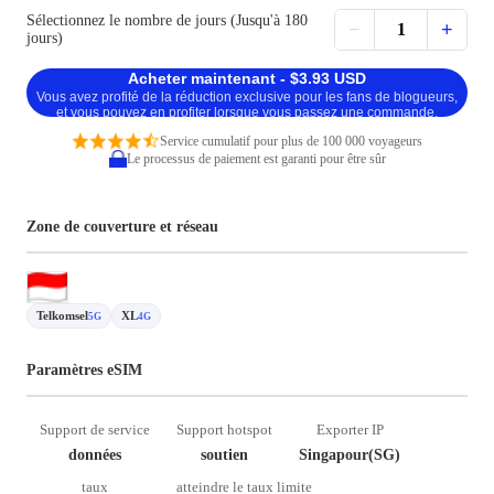
Sélectionnez le nombre de jours (Jusqu'à 180
−
+
1
jours)
Acheter maintenant - $3.93 USD
Vous avez profité de la réduction exclusive pour les fans de blogueurs,
et vous pouvez en profiter lorsque vous passez une commande.
Service cumulatif pour plus de 100 000 voyageurs
Le processus de paiement est garanti pour être sûr
Zone de couverture et réseau
Telkomsel
XL
5G
4G
Paramètres eSIM
Support de service
Support hotspot
Exporter IP
données
soutien
Singapour(SG)
taux
atteindre le taux limite