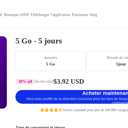
il
Boutique eSIM
Télécharger l'application
Partenaire
blog
5 Go - 5 jours
données
Période de va
5 Go
5jour
$3.92 USD
30% off
$5.60 USD
Acheter maintenan
Vous avez profité de la réduction exclusive pour les fans de blog
command
Service cumulatif pour plus de 100 000 voyageu
Zone de couverture et réseau