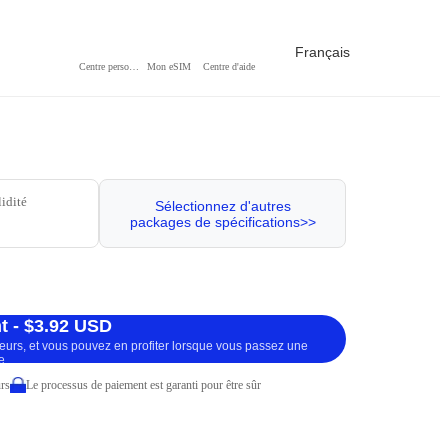
Français
Centre personnel
Mon eSIM
Centre d'aide
lidité
Sélectionnez d'autres
packages de spécifications>>
t - $3.92 USD
ueurs, et vous pouvez en profiter lorsque vous passez une
e.
rs
Le processus de paiement est garanti pour être sûr