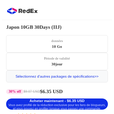
Japon 10GB 30Days (IIJ)
données
10 Go
Période de validité
30jour
Sélectionnez d'autres packages de spécifications>>
$6.35 USD
30% off
$9.07 USD
Acheter maintenant - $6.35 USD
Vous avez profité de la réduction exclusive pour les fans de blogueurs,
et vous pouvez en profiter lorsque vous passez une commande.