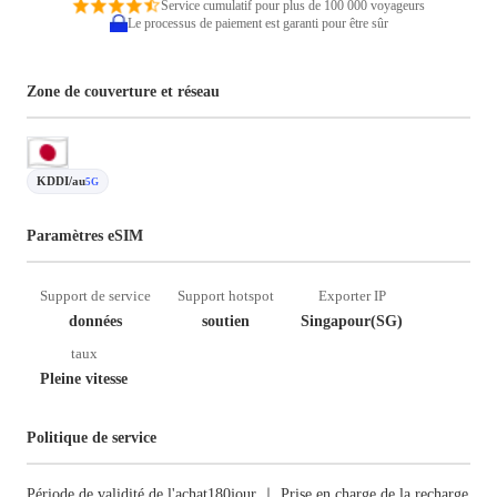
Service cumulatif pour plus de 100 000 voyageurs
Le processus de paiement est garanti pour être sûr
Zone de couverture et réseau
KDDI/au
5G
Paramètres eSIM
Support de service
Support hotspot
Exporter IP
données
soutien
Singapour(SG)
taux
Pleine vitesse
Politique de service
Période de validité de l'achat180jour ｜ Prise en charge de la recharge