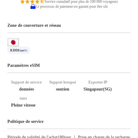
Service cumulatif pour plus de 100 000 voyageurs
Le processus de paiement est garanti pour être sûr
Zone de couverture et réseau
KDDI/au
5G
Paramètres eSIM
Support de service
Support hotspot
Exporter IP
données
soutien
Singapour(SG)
taux
Pleine vitesse
Politique de service
Période de validité de l'achat180jour ｜ Prise en charge de la recharge