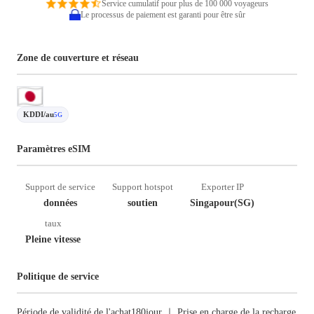
Service cumulatif pour plus de 100 000 voyageurs
Le processus de paiement est garanti pour être sûr
Zone de couverture et réseau
KDDI/au
5G
Paramètres eSIM
Support de service
Support hotspot
Exporter IP
données
soutien
Singapour(SG)
taux
Pleine vitesse
Politique de service
Période de validité de l'achat180jour ｜ Prise en charge de la recharge