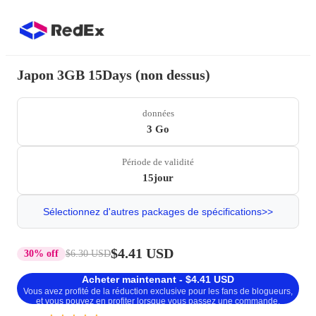
Japon 3GB 15Days (non dessus)
données
3 Go
Période de validité
15jour
Sélectionnez d'autres packages de spécifications>>
$4.41 USD
30% off
$6.30 USD
Acheter maintenant - $4.41 USD
Vous avez profité de la réduction exclusive pour les fans de blogueurs,
et vous pouvez en profiter lorsque vous passez une commande.