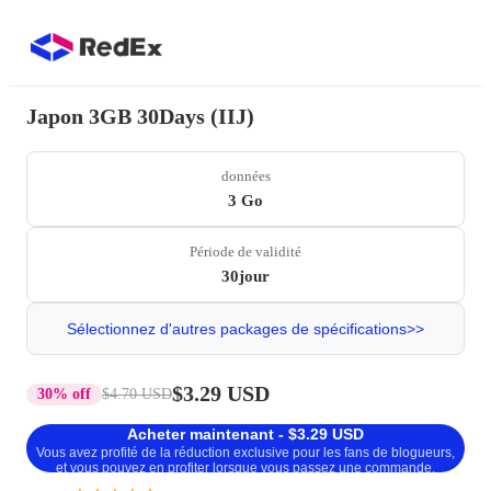
Japon 3GB 30Days (IIJ)
données
3 Go
Période de validité
30jour
Sélectionnez d'autres packages de spécifications>>
$3.29 USD
30% off
$4.70 USD
Acheter maintenant - $3.29 USD
Vous avez profité de la réduction exclusive pour les fans de blogueurs,
et vous pouvez en profiter lorsque vous passez une commande.