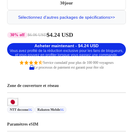
30jour
Sélectionnez d'autres packages de spécifications>>
$4.24 USD
30% off
$6.06 USD
Acheter maintenant - $4.24 USD
Vous avez profité de la réduction exclusive pour les fans de blogueurs,
et vous pouvez en profiter lorsque vous passez une commande.
Service cumulatif pour plus de 100 000 voyageurs
Le processus de paiement est garanti pour être sûr
Zone de couverture et réseau
NTT docomo
Rakuten Mobile
5G
5G
Paramètres eSIM