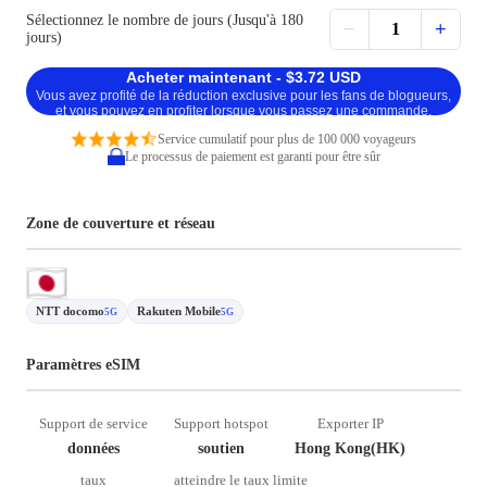
Sélectionnez le nombre de jours (Jusqu'à 180
−
+
1
jours)
Acheter maintenant - $3.72 USD
Vous avez profité de la réduction exclusive pour les fans de blogueurs,
et vous pouvez en profiter lorsque vous passez une commande.
Service cumulatif pour plus de 100 000 voyageurs
Le processus de paiement est garanti pour être sûr
Zone de couverture et réseau
NTT docomo
Rakuten Mobile
5G
5G
Paramètres eSIM
Support de service
Support hotspot
Exporter IP
données
soutien
Hong Kong(HK)
taux
atteindre le taux limite