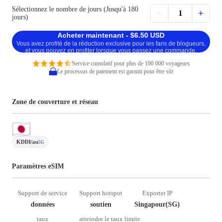
Sélectionnez le nombre de jours (Jusqu'à 180
−
+
1
jours)
Acheter maintenant - $6.50 USD
Vous avez profité de la réduction exclusive pour les fans de blogueurs,
et vous pouvez en profiter lorsque vous passez une commande.
Service cumulatif pour plus de 100 000 voyageurs
Le processus de paiement est garanti pour être sûr
Zone de couverture et réseau
KDDI/au
5G
Paramètres eSIM
Support de service
Support hotspot
Exporter IP
données
soutien
Singapour(SG)
taux
atteindre le taux limite