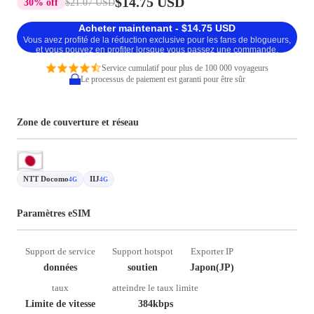
$14.75 USD
30% off
$21.07 USD
Acheter maintenant - $14.75 USD
Vous avez profité de la réduction exclusive pour les fans de blogueurs,
et vous pouvez en profiter lorsque vous passez une commande.
Service cumulatif pour plus de 100 000 voyageurs
Le processus de paiement est garanti pour être sûr
Zone de couverture et réseau
NTT Docomo
IIJ
4G
4G
Paramètres eSIM
Support de service
Support hotspot
Exporter IP
données
soutien
Japon(JP)
taux
atteindre le taux limite
Limite de vitesse
384kbps