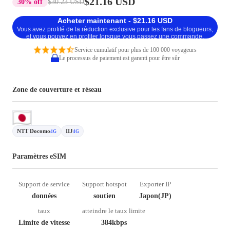
$21.16 USD
30% off
$30.23 USD
Acheter maintenant - $21.16 USD
Vous avez profité de la réduction exclusive pour les fans de blogueurs,
et vous pouvez en profiter lorsque vous passez une commande.
Service cumulatif pour plus de 100 000 voyageurs
Le processus de paiement est garanti pour être sûr
Zone de couverture et réseau
NTT Docomo
IIJ
4G
4G
Paramètres eSIM
Support de service
Support hotspot
Exporter IP
données
soutien
Japon(JP)
taux
atteindre le taux limite
Limite de vitesse
384kbps