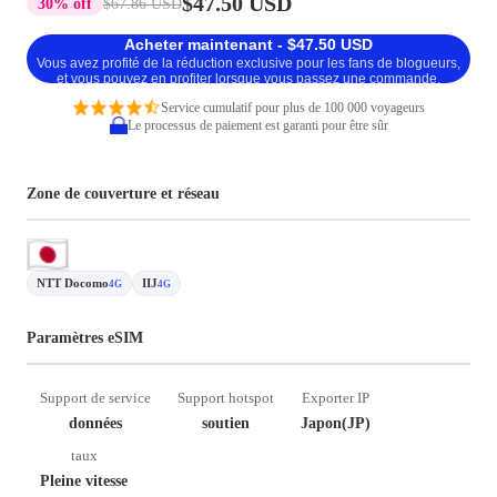
$47.50 USD
30% off
$67.86 USD
Acheter maintenant - $47.50 USD
Vous avez profité de la réduction exclusive pour les fans de blogueurs,
et vous pouvez en profiter lorsque vous passez une commande.
Service cumulatif pour plus de 100 000 voyageurs
Le processus de paiement est garanti pour être sûr
Zone de couverture et réseau
NTT Docomo
IIJ
4G
4G
Paramètres eSIM
Support de service
Support hotspot
Exporter IP
données
soutien
Japon(JP)
taux
Pleine vitesse