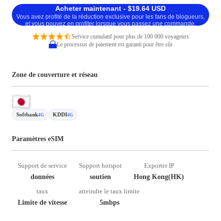
Acheter maintenant - $19.64 USD
Vous avez profité de la réduction exclusive pour les fans de blogueurs,
et vous pouvez en profiter lorsque vous passez une commande.
Service cumulatif pour plus de 100 000 voyageurs
Le processus de paiement est garanti pour être sûr
Zone de couverture et réseau
Softbank
KDDI
4G
4G
Paramètres eSIM
Support de service
Support hotspot
Exporter IP
données
soutien
Hong Kong(HK)
taux
atteindre le taux limite
Limite de vitesse
5mbps