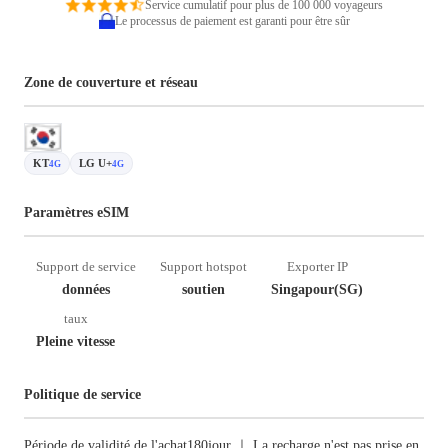
Service cumulatif pour plus de 100 000 voyageurs
Le processus de paiement est garanti pour être sûr
Zone de couverture et réseau
KT
LG U+
4G
4G
Paramètres eSIM
Support de service
Support hotspot
Exporter IP
données
soutien
Singapour(SG)
taux
Pleine vitesse
Politique de service
Période de validité de l'achat180jour ｜ La recharge n'est pas prise en