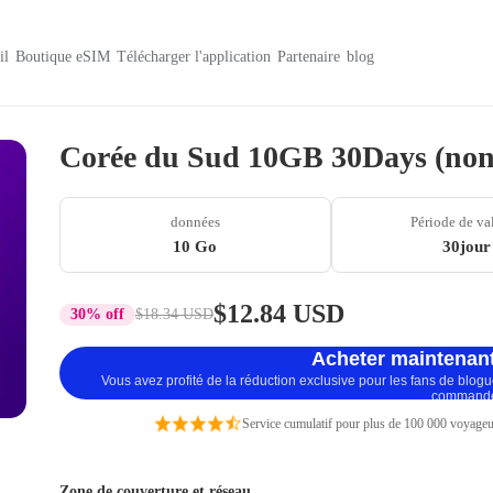
il
Boutique eSIM
Télécharger l'application
Partenaire
blog
Corée du Sud 10GB 30Days (non
données
Période de va
10 Go
30jour
$12.84 USD
30% off
$18.34 USD
Acheter maintenant
Vous avez profité de la réduction exclusive pour les fans de blog
command
Service cumulatif pour plus de 100 000 voyageu
Zone de couverture et réseau