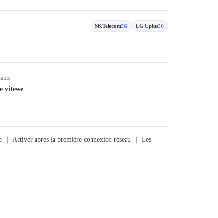
SKTelecom
LG Uplus
5G
5G
taux
e vitesse
rge ｜ Activer après la première connexion réseau ｜ Les