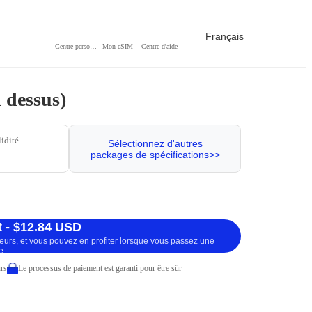
Français
Centre personnel
Mon eSIM
Centre d'aide
 dessus)
lidité
Sélectionnez d'autres
packages de spécifications>>
 - $12.84 USD
ueurs, et vous pouvez en profiter lorsque vous passez une
e.
rs
Le processus de paiement est garanti pour être sûr