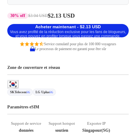
$2.13 USD
30% off
$3.04 USD
Acheter maintenant - $2.13 USD
Vous avez profité de la réduction exclusive pour les fans de blogueurs,
et vous pouvez en profiter lorsque vous passez une commande.
Service cumulatif pour plus de 100 000 voyageurs
Le processus de paiement est garanti pour être sûr
Zone de couverture et réseau
SKTelecom
LG Uplus
5G
5G
Paramètres eSIM
Support de service
Support hotspot
Exporter IP
données
soutien
Singapour(SG)