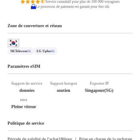
Service cumulatif pour plus de 100 000 voyageurs
Le processus de paiement est garanti pour être sûr
Zone de couverture et réseau
SKTelecom
LG Uplus
5G
5G
Paramètres eSIM
Support de service
Support hotspot
Exporter IP
données
soutien
Singapour(SG)
taux
Pleine vitesse
Politique de service
Période de validité de l'achat180jour ｜ Prise en charge de la recharge