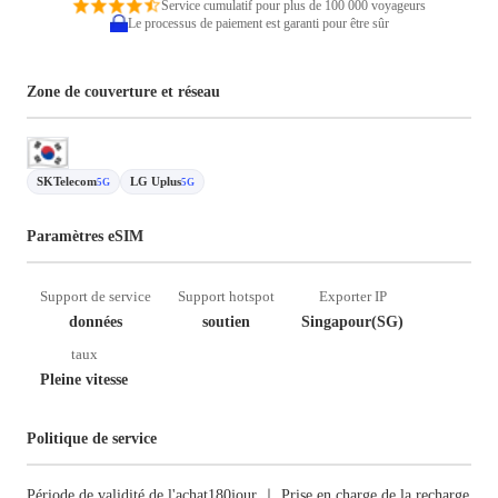
Service cumulatif pour plus de 100 000 voyageurs
Le processus de paiement est garanti pour être sûr
Zone de couverture et réseau
SKTelecom
LG Uplus
5G
5G
Paramètres eSIM
Support de service
Support hotspot
Exporter IP
données
soutien
Singapour(SG)
taux
Pleine vitesse
Politique de service
Période de validité de l'achat180jour ｜ Prise en charge de la recharge