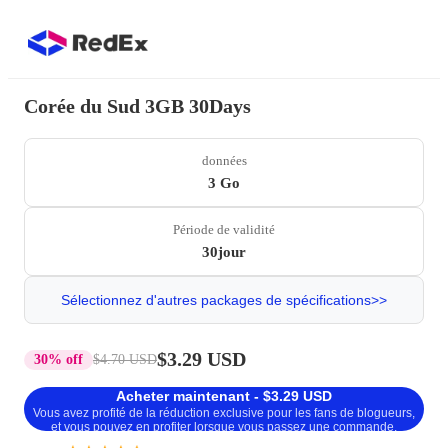
Corée du Sud 3GB 30Days
données
3 Go
Période de validité
30jour
Sélectionnez d'autres packages de spécifications>>
$3.29 USD
30% off
$4.70 USD
Acheter maintenant - $3.29 USD
Vous avez profité de la réduction exclusive pour les fans de blogueurs,
et vous pouvez en profiter lorsque vous passez une commande.