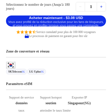
Sélectionnez le nombre de jours (Jusqu'à 180
−
+
1
jours)
Acheter maintenant - $3.08 USD
Vous avez profité de la réduction exclusive pour les fans de blogueurs,
et vous pouvez en profiter lorsque vous passez une commande.
Service cumulatif pour plus de 100 000 voyageurs
Le processus de paiement est garanti pour être sûr
Zone de couverture et réseau
SKTelecom
LG Uplus
5G
5G
Paramètres eSIM
Support de service
Support hotspot
Exporter IP
données
soutien
Singapour(SG)
taux
atteindre le taux limite