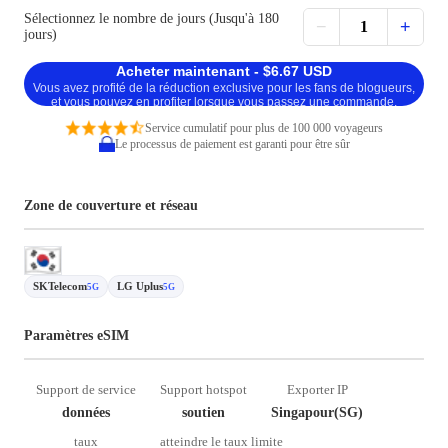
Sélectionnez le nombre de jours (Jusqu'à 180
−
+
1
jours)
Acheter maintenant - $6.67 USD
Vous avez profité de la réduction exclusive pour les fans de blogueurs,
et vous pouvez en profiter lorsque vous passez une commande.
Service cumulatif pour plus de 100 000 voyageurs
Le processus de paiement est garanti pour être sûr
Zone de couverture et réseau
SKTelecom
LG Uplus
5G
5G
Paramètres eSIM
Support de service
Support hotspot
Exporter IP
données
soutien
Singapour(SG)
taux
atteindre le taux limite