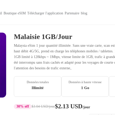
il
Boutique eSIM
Télécharger l'application
Partenaire
blog
Malaisie 1GB/Jour
Malaysia eSim 1 jour quantité illimitée. Sans une vraie carte, scan est
haut débit 4G/5G, prend en charge les téléphones mobiles / tablettes. 
1GB limité à 128kbps ~ 1Mbps, vitesse limite de 1GB, trafic à grande vi
été interrompu sans frais cachés et adapté pour les voyages de courte 
l'attention des besoins de trafic externe。
Données totales
Données à haute vitesse
Illimité
1 Go
$2.13 USD
30% off
$3.04 USD
/jour
/jour