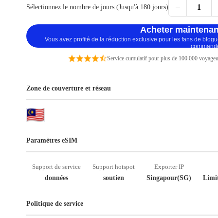
−
1
Sélectionnez le nombre de jours (Jusqu'à 180 jours)
Acheter maintenan
Vous avez profité de la réduction exclusive pour les fans de blog
command
Service cumulatif pour plus de 100 000 voyageu
Zone de couverture et réseau
Paramètres eSIM
Support de service
Support hotspot
Exporter IP
données
soutien
Singapour(SG)
Limit
Politique de service