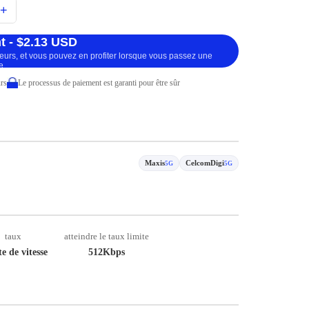
+
t - $2.13 USD
ueurs, et vous pouvez en profiter lorsque vous passez une
e.
rs
Le processus de paiement est garanti pour être sûr
Maxis
CelcomDigi
5G
5G
taux
atteindre le taux limite
e de vitesse
512Kbps