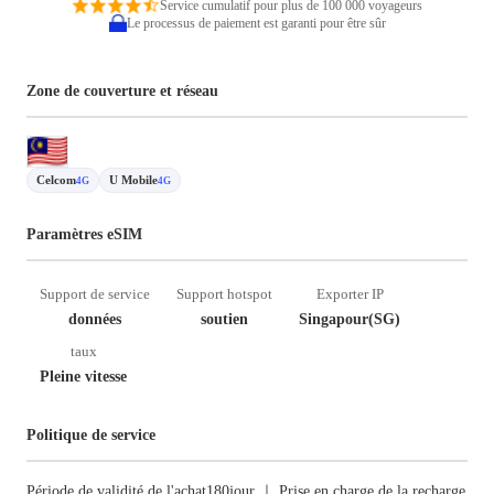
Service cumulatif pour plus de 100 000 voyageurs
Le processus de paiement est garanti pour être sûr
Zone de couverture et réseau
Celcom
U Mobile
4G
4G
Paramètres eSIM
Support de service
Support hotspot
Exporter IP
données
soutien
Singapour(SG)
taux
Pleine vitesse
Politique de service
Période de validité de l'achat180jour ｜ Prise en charge de la recharge