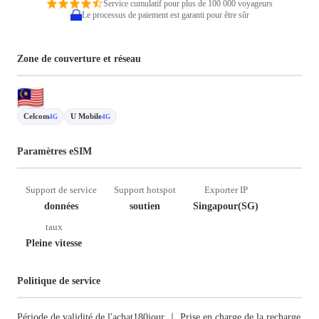
Service cumulatif pour plus de 100 000 voyageurs
Le processus de paiement est garanti pour être sûr
Zone de couverture et réseau
Celcom
U Mobile
4G
4G
Paramètres eSIM
Support de service
Support hotspot
Exporter IP
données
soutien
Singapour(SG)
taux
Pleine vitesse
Politique de service
Période de validité de l'achat180jour ｜ Prise en charge de la recharge