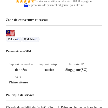
Service cumulatif pour plus de 100 000 voyageurs
Le processus de paiement est garanti pour être sûr
Zone de couverture et réseau
Celcom
U Mobile
4G
4G
Paramètres eSIM
Support de service
Support hotspot
Exporter IP
données
soutien
Singapour(SG)
taux
Pleine vitesse
Politique de service
Période de validité de l'achat180jour ｜ Prise en charge de la recharge