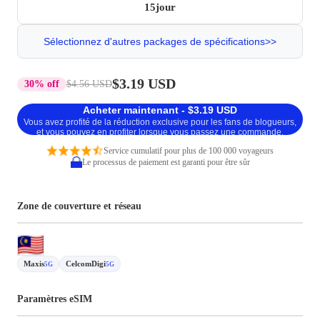
15jour
Sélectionnez d'autres packages de spécifications>>
$3.19 USD
30% off
$4.56 USD
Acheter maintenant - $3.19 USD
Vous avez profité de la réduction exclusive pour les fans de blogueurs,
et vous pouvez en profiter lorsque vous passez une commande.
Service cumulatif pour plus de 100 000 voyageurs
Le processus de paiement est garanti pour être sûr
Zone de couverture et réseau
Maxis
CelcomDigi
5G
5G
Paramètres eSIM