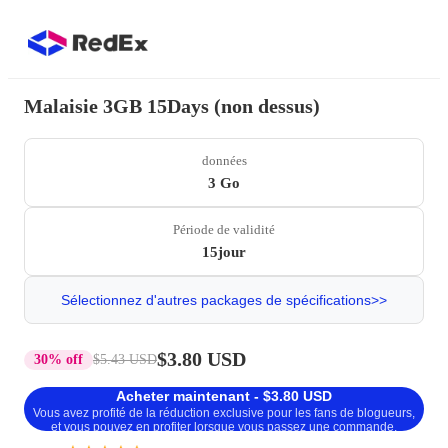
Malaisie 3GB 15Days (non dessus)
données
3 Go
Période de validité
15jour
Sélectionnez d'autres packages de spécifications>>
$3.80 USD
30% off
$5.43 USD
Acheter maintenant - $3.80 USD
Vous avez profité de la réduction exclusive pour les fans de blogueurs,
et vous pouvez en profiter lorsque vous passez une commande.