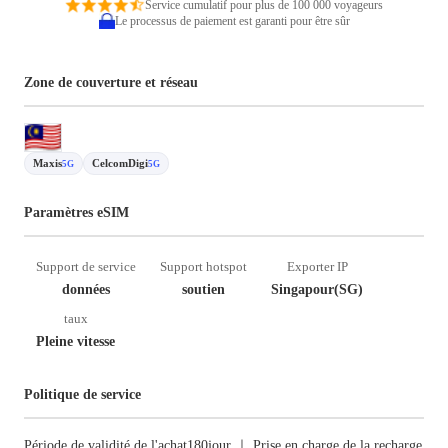
Service cumulatif pour plus de 100 000 voyageurs
Le processus de paiement est garanti pour être sûr
Zone de couverture et réseau
Maxis
CelcomDigi
5G
5G
Paramètres eSIM
Support de service
Support hotspot
Exporter IP
données
soutien
Singapour(SG)
taux
Pleine vitesse
Politique de service
Période de validité de l'achat180jour ｜ Prise en charge de la recharge